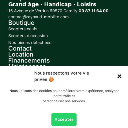
Grand âge - Handicap - Loisirs
15 Avenue de Verdun 69570 Dardilly
09 87 11 64 00
contact@reynaud-mobilite.com
Boutique
Scooters neufs
Scooters d'occasion
Nos pièces détachées
Contact
Location
Financements
Maintenance
Règlementations
Nous respectons votre vie
Code de la route
privée 🍪
Assurance
Suivez-nous (en création)
Nous utilisons des cookies pour améliorer votre expérience, analyser
notre trafic et
personnaliser nos services.
Accepter