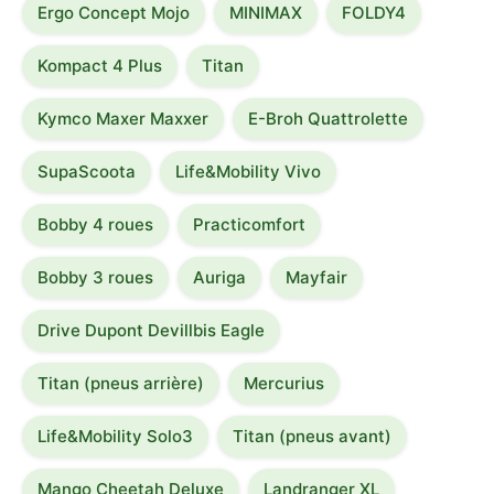
Ergo Concept Mojo
MINIMAX
FOLDY4
Kompact 4 Plus
Titan
Kymco Maxer Maxxer
E-Broh Quattrolette
SupaScoota
Life&Mobility Vivo
Bobby 4 roues
Practicomfort
Bobby 3 roues
Auriga
Mayfair
Drive Dupont Devillbis Eagle
Titan (pneus arrière)
Mercurius
Life&Mobility Solo3
Titan (pneus avant)
Mango Cheetah Deluxe
Landranger XL