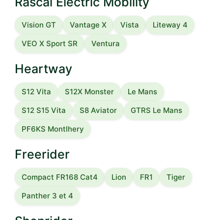
Rascal Electric Mobility
Vision GT
Vantage X
Vista
Liteway 4
VEO X Sport SR
Ventura
Heartway
S12 Vita
S12X Monster
Le Mans
S12 S15 Vita
S8 Aviator
GTRS Le Mans
PF6KS Montlhery
Freerider
Compact FR168 Cat4
Lion
FR1
Tiger
Panther 3 et 4