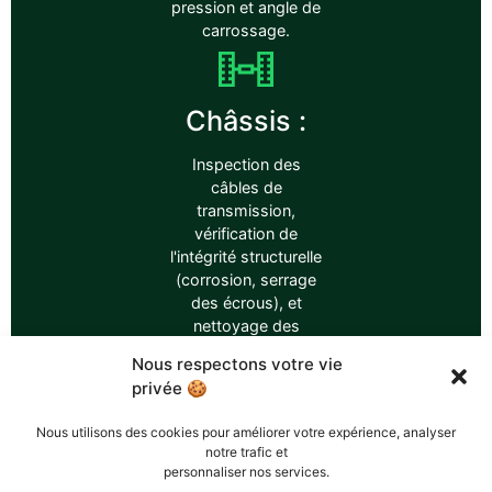
pression et angle de
carrossage.
Châssis :
Inspection des
câbles de
transmission,
vérification de
l'intégrité structurelle
(corrosion, serrage
des écrous), et
nettoyage des
gravillons et fibres
Nous respectons votre vie
autour des roues et
privée 🍪
du moteur.
Nous utilisons des cookies pour améliorer votre expérience, analyser
notre trafic et
personnaliser nos services.
Batteries :