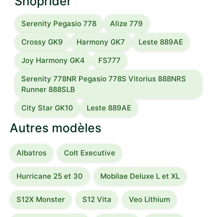
Shoprider
Serenity Pegasio 778
Alize 779
Crossy GK9
Harmony GK7
Leste 889AE
Joy Harmony GK4
FS777
Serenity 778NR Pegasio 778S Vitorius 888NRS
Runner 888SLB
City Star GK10
Leste 889AE
Autres modèles
Albatros
Colt Executive
Hurricane 25 et 30
Mobilae Deluxe L et XL
S12X Monster
S12 Vita
Veo Lithium