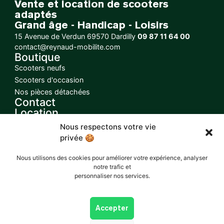
Vente et location de scooters
adaptés
Grand âge - Handicap - Loisirs
15 Avenue de Verdun 69570 Dardilly
09 87 11 64 00
contact@reynaud-mobilite.com
Boutique
Scooters neufs
Scooters d'occasion
Nos pièces détachées
Contact
Location
Financements
Nous respectons votre vie
Maintenance
privée 🍪
Règlementations
Code de la route
Nous utilisons des cookies pour améliorer votre expérience, analyser
Assurance
notre trafic et
Suivez-nous (en création)
personnaliser nos services.
Accepter