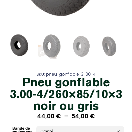
SKU: pneu-gonflable-3-00-4
Pneu gonflable
3.00-4/260×85/10×3
noir ou gris
44,00
€
–
54,00
€
Bande de
roulement